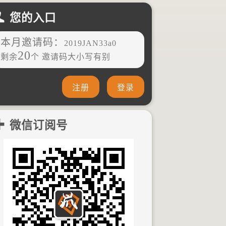
您的入口
本月邀请码：
2019JAN33a0
20
剩余
个 邀请码大小写有别
注册
登录
微信订阅号