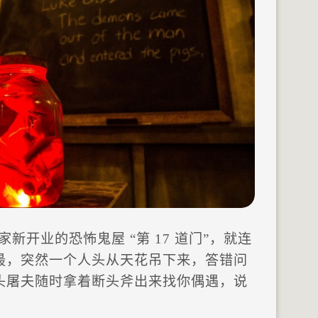
的这家新开业的恐怖鬼屋 “第 17 道门”，就连
最，突然一个人头从天花吊下来，答错问
头屠夫随时拿着断头斧出来找你偶遇，说