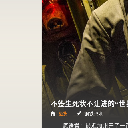
就别吃饭
2015年05月13日
不签生死状不让进的“世
骚货
钢铁玛利
疯语君：最近加州开了一家