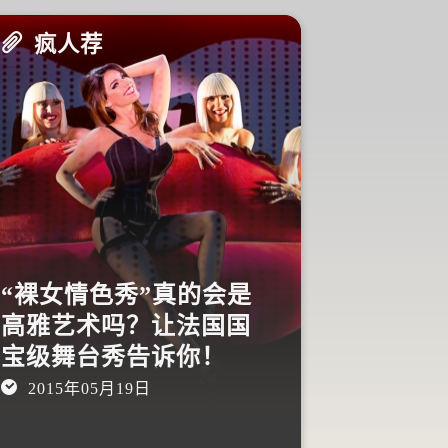
疯人荐
疯人荐
“裸女情色秀”真的会是
有一部恐
高雅艺术吗？让法国国
恐怖小说
宝级舞台秀告诉你！
了！
2015年05月19日
2015年05月