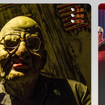
疯人荐
主题
鬼屋
旅游
我去了一家“成人虐恋主
题”鬼屋……
到鱼
2015年01月24日