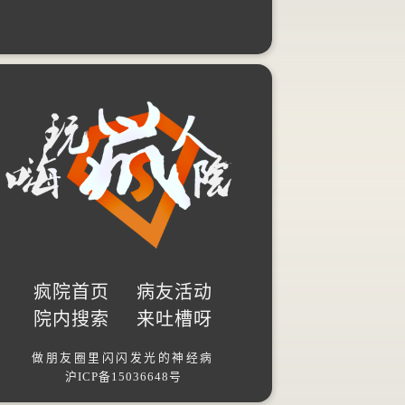
2015年10月
疯院首页
病友活动
院内搜索
来吐槽呀
做朋友圈里闪闪发光的神经病
沪ICP备15036648号