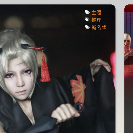
疯人荐
主题
推理
撕名牌
有一部恐怖片，把世界
恐怖小说大师都吓尿
了！
2015年05月25日