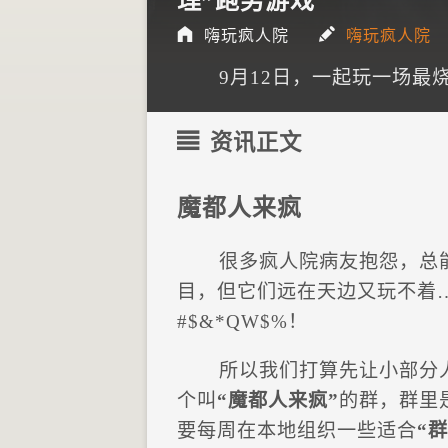
理”跑男游戏
嗨玩疯人院
嗨玩疯人院
9月12日，一起玩一场最
资讯正文
魔都人来疯
很多疯人院病友抱怨，总
目，但它们远在天边又玩不着
#$&*QW$%！
所以我们打算先让小部分
个叫
“魔都人来疯”
的群，群里
要每周在本地组织一些适合
“群