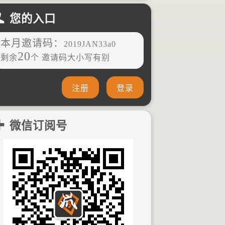
您的入口
本月邀请码：
2019JAN33a0
20
剩余
个 邀请码大小写有别
注册
登录
微信订阅号