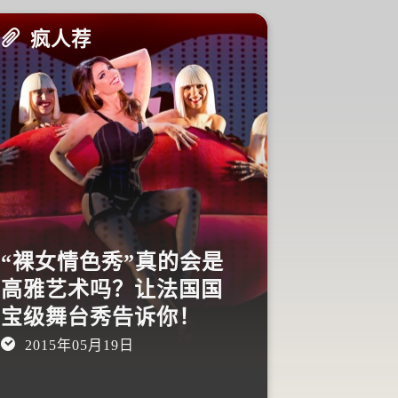
疯人荐
疯人荐
“裸女情色秀”真的会是
高雅艺术吗？让法国国
宝级舞台秀告诉你！
不签生死
2015年05月19日
界最恐怖
战吗？