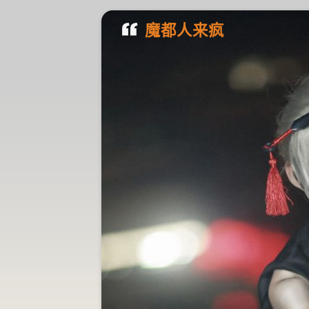
魔都人来疯