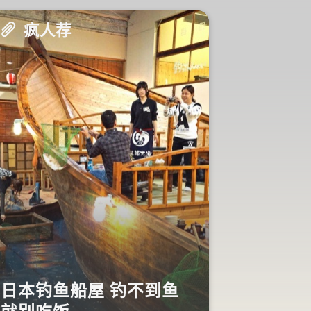
疯人荐
疯人荐
这巨人木
日本钓鱼船屋 钓不到鱼
力，让老