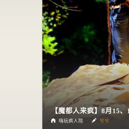
乐的前沿？
2018年10月20日
【魔都人来疯】8月15
嗨玩疯人院
兮兮