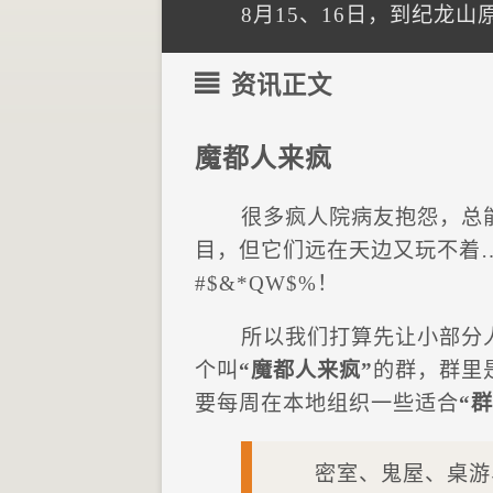
8月15、16日，到纪龙
资讯正文
魔都人来疯
很多疯人院病友抱怨，总
目，但它们远在天边又玩不着
#$&*QW$%！
所以我们打算先让小部分
个叫
“魔都人来疯”
的群，群里
要每周在本地组织一些适合
“群
密室、鬼屋、桌游