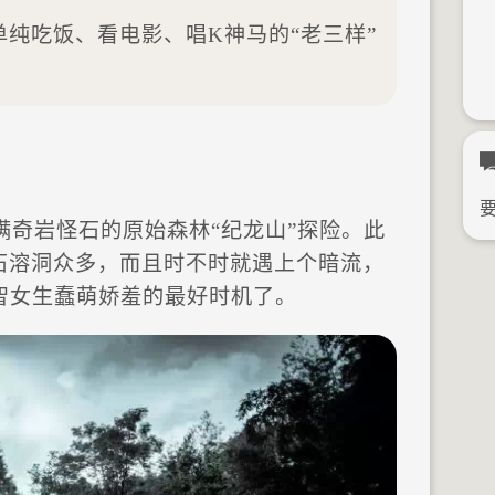
单纯吃饭、看电影、唱K神马的“老三样”
满奇岩怪石的原始森林“纪龙山”探险。此
石溶洞众多，而且时不时就遇上个暗流，
智女生蠢萌娇羞的最好时机了。