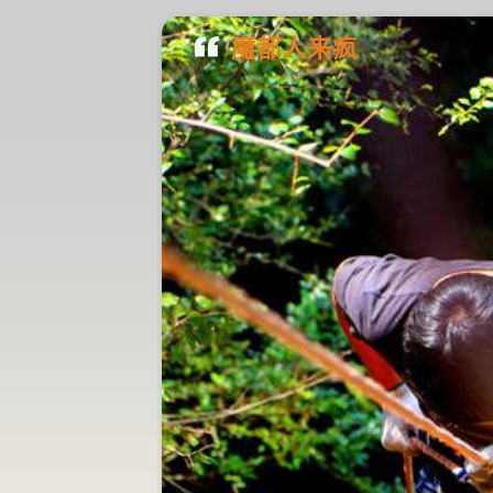
魔都人来疯
疯人荐
是谁让国际专业媒
呼：中国走在了沉