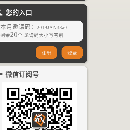
您的入口
本月邀请码：
2019JAN33a0
20
剩余
个 邀请码大小写有别
注册
登录
微信订阅号