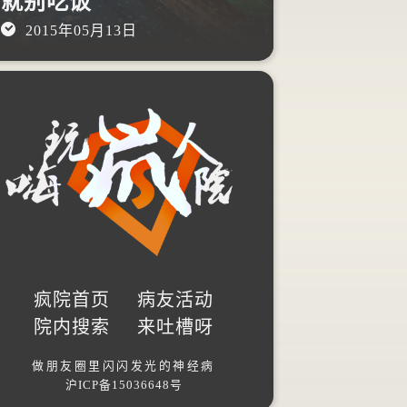
就别吃饭
夜？
2015年05月13日
2015年12月
疯院首页
病友活动
院内搜索
来吐槽呀
做朋友圈里闪闪发光的神经病
沪ICP备15036648号