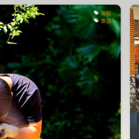
疯人荐
探险
旅游
不签生死状不让进的“世
体惊
界最恐怖鬼屋”，你敢挑
浸娱
战吗？