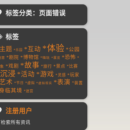
标签分类：页面错误
标签
*体验
*主题
*互动
*公园
*乐园
*恐怖
*博物馆
*剧院
*
创意
*嗨玩
*展览
*故事
*戏剧
*景点
*旅行
*比赛
象
*沉浸
*游戏
*活动
*玩家
*灵感
*艺术
*表演
*装置
*节日
*虚拟
*虚拟现实
*身临其境
*迷宫
注册用户
可检索所有资讯