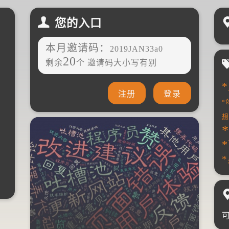
您的入口
本月邀请码：
2019JAN33a0
20
剩余
个 邀请码大小写有别
注册
登录
*
想