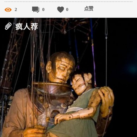
点赞
2
0
0
疯人荐