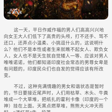
这一天，平日作威作福的男人们高高兴兴地
向女王大人们低下了高贵的头颅，打不还手、骂不
还口，还弄点小温柔、小挑逗什么的，这说明什
么？他们不是本性或者生来就瞧不起女人、欺负女
人，女人也不是天生就自觉矮人一等、应该对男人
唯唯诺诺，他们都知道印度社会常态的男尊女卑是
有问题的，印度民众们也自发的觉得应该有所改
变。
不过，这种充满情趣的男女和谐状态是暂时
的，节日要接近尾声时，人们用枯草、木头、牛粪
堆成一个大草堆，把纸扎的霍利卡像（印度的一个
神）挂在上面。天黑点燃草堆，熊熊大火冲天而