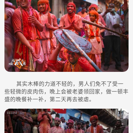
其实木棒的力道不轻的，男人们免不了受一
些轻微的皮肉伤，晚上会被老婆领回家，做一顿丰
盛的晚餐补一补，第二天再去被虐。