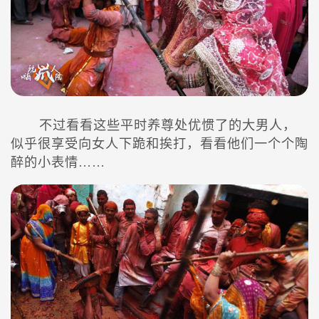
不过看看这些平时养尊处优惯了的大男人，
似乎很享受向女人下跪和挨打，看看他们一个个陶
醉的小表情……