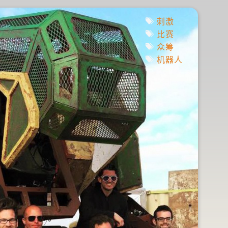
刺激
比赛
众筹
机器人