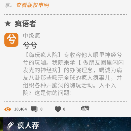
享。
查看版权申明
疯语者
中级疯
兮
兮兮
【嗨玩疯人院】专收容他人眼里神经兮
兮的玩咖。我院秉承【 做朋友圈里闪闪
发光的神经病】的办院理念，竭诚为病
友八卦那些嗨玩全球的疯人疯事儿，并
组织各种开脑洞的嗨玩活动。入不入
院？这是你的问题！
点赞
10,464
0
0
疯人荐