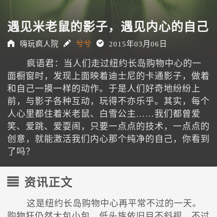
遇见米老鼠的影子，遇见内心的自己
嗨玩疯人院
兮兮
2015年03月06日
疯语君：当人们走过纽约长岛购物中心的一
面橱窗时，发现上面映着迪士尼的卡通影子，做着
和自己一摸一样的动作。于是人们好奇地纷纷上
前，与影子各种互动，玩得不亦乐乎。其实，每个
人心里都住着米老鼠、白雪公主……我们都曾爱
笑、爱跳、爱耍闹，只要一点点的技术，一点点的
创意，就能激活我们内心那个纯净的自己，你看到
了吗？
资讯正文
这是纽约长岛购物中心再平常不过的一天。
购物狂仍然大包小包，低头族依旧目不斜视，不过