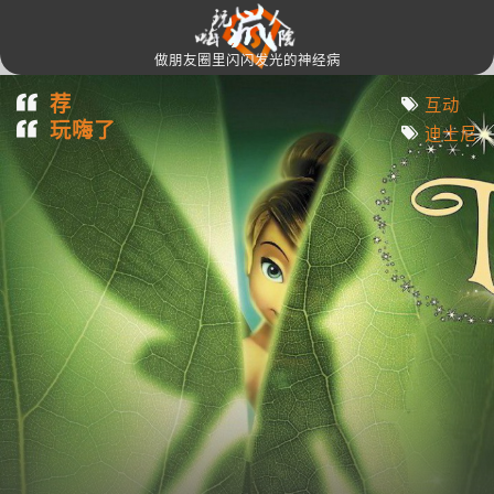
做朋友圈里闪闪发光的神经病
荐
互动
玩嗨了
迪士尼