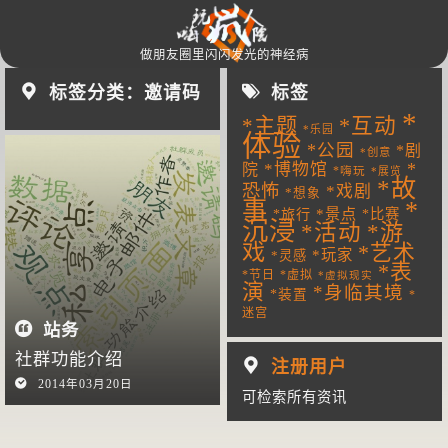
做朋友圈里闪闪发光的神经病
标签分类：邀请码
标签
*
*主题
*互动
*乐园
体验
*公园
*剧
*创意
*
*博物馆
院
*嗨玩
*展览
*故
恐怖
*戏剧
*想象
*
事
*景点
*旅行
*比赛
沉浸
*游
*活动
戏
*艺术
*玩家
*灵感
*表
*节日
*虚拟
*虚拟现实
演
*身临其境
*装置
*
迷宫
站务
社群功能介绍
注册用户
2014年03月20日
可检索所有资讯